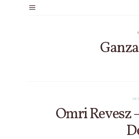
Ganza
DES
Omri Revesz –
D