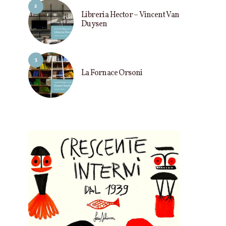
2
Libreria Hector – Vincent Van
Duysen
3
La Fornace Orsoni