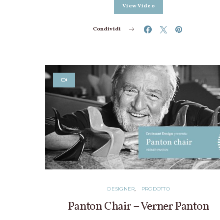
View Video
Condividi
DESIGNER
PRODOTTO
Panton Chair – Verner Panton