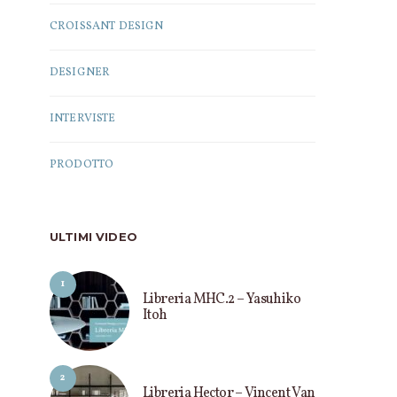
CROISSANT DESIGN
DESIGNER
INTERVISTE
PRODOTTO
ULTIMI VIDEO
1
Libreria MHC.2 – Yasuhiko
Itoh
PRODOTTO
PRODOTT
2
Tavolo LessLess – Jean Nouvel
Mobile Bramante 
Libreria Hector – Vincent Van