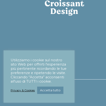
Utilizziamo i cookie sul nostro
sito Web per offrirti l'esperienza
più pertinente ricordando le tue
preferenze e ripetendo le visite.
Cliccando “Accetta” acconsenti
all'uso di TUTTI i cookie.
Accetta tutto
Privacy & Cookies