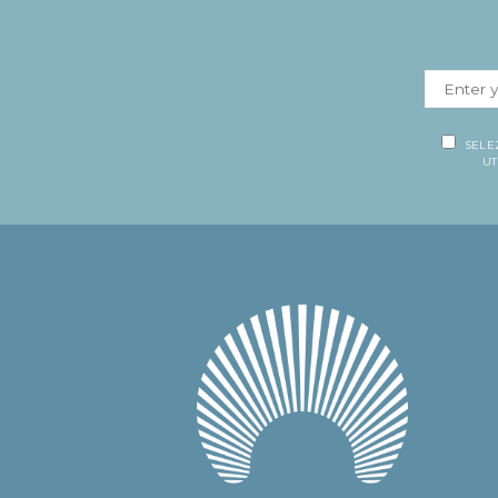
SELE
UT