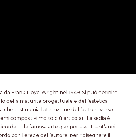
ta da Frank Lloyd Wright nel 1949. Si può definire
o della maturità progettuale e dell’estetica
a che testimonia l’attenzione dell’autore verso
mi compositivi molto più articolati. La sedia è
 ricordano la famosa arte giapponese. Trent’anni
do con l’erede dell’autore, per ridisegnare il