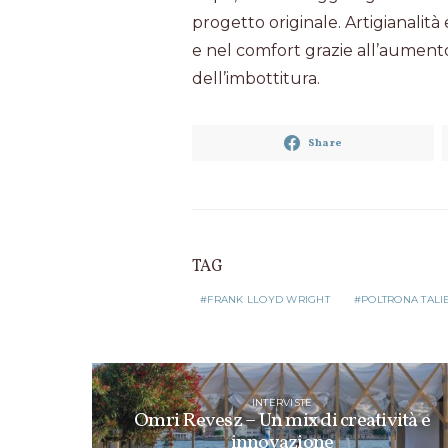
progetto originale. Artigianalità
e nel comfort grazie all’aumento
dell’imbottitura.
Share
TAG
FRANK LLOYD WRIGHT
POLTRONA TALI
INTERVISTE
Omri Revesz – Un mix di creatività e
innovazione