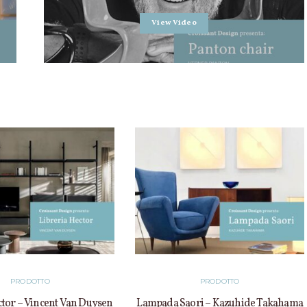
View Video
PRODOTTO
PRODOTTO
ctor – Vincent Van Duysen
Lampada Saori – Kazuhide Takahama