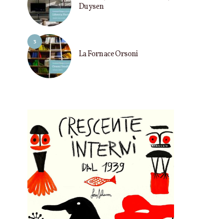
Takaha
Duysen
3
La Fornace Orsoni