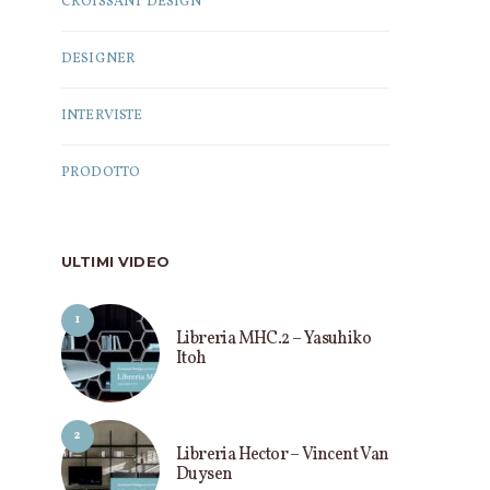
CROISSANT DESIGN
DESIGNER
INTERVISTE
PRODOTTO
ULTIMI VIDEO
1
Libreria MHC.2 – Yasuhiko
Itoh
PRODOTTO
PRODOTT
2
Tavolo LessLess – Jean Nouvel
Mobile Bramante 
Libreria Hector – Vincent Van
Takaha
Duysen