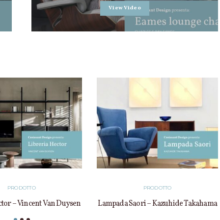
View Video
PRODOTTO
PRODOTTO
ctor – Vincent Van Duysen
Lampada Saori – Kazuhide Takahama