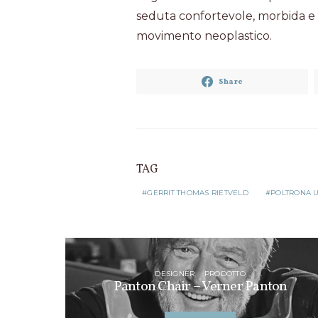
seduta confortevole, morbida e 
movimento neoplastico.
Share
TAG
GERRIT THOMAS RIETVELD
POLTRONA 
DESIGNER
PRODOTTO
Panton Chair – Verner Panton