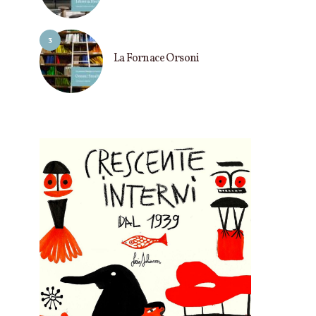
3
La Fornace Orsoni