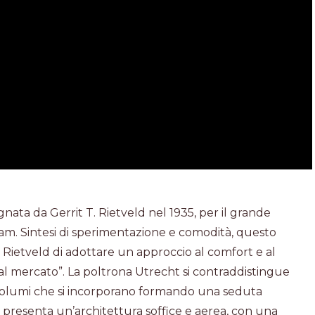
nata da Gerrit T. Rietveld nel 1935, per il grande
. Sintesi di sperimentazione e comodità, questo
 Rietveld di adottare un approccio al comfort e al
l mercato”. La poltrona Utrecht si contraddistingue
: volumi che si incorporano formando una seduta
a presenta un’architettura soffice e aerea, con una