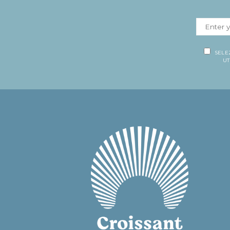
SELE
UT