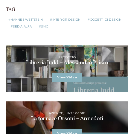
TAG
HANNES WETTSTEIN
INTERIOR DESIGN
OGGETTI DI DESIGN
SEDIA ALFA
SMC
PRODOTTO
Libreria Judd – Alessandro Prisco
View Video
AZIENDE
INTERVISTE
La fornace Orsoni – Annedoti
View Video