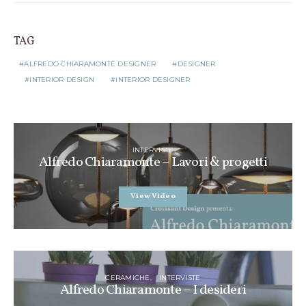
TAG
ALFREDO CHIARAMONTE DESIGNER
DESIGNER
INTERIOR DESIGN
INTERIOR DESIGNER
INTERVISTE
Alfredo Chiaramonte – Lavori & progetti
View Video
CERAMICHE
INTERVISTE
Alfredo Chiaramonte – I desideri