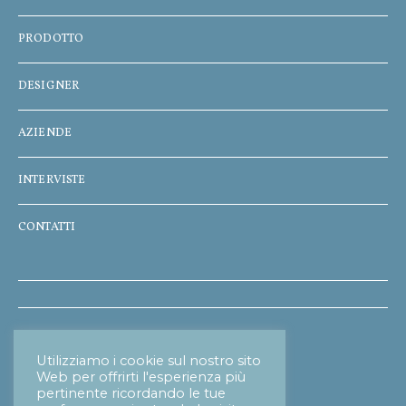
PRODOTTO
DESIGNER
AZIENDE
INTERVISTE
CONTATTI
Informativa Privacy
Utilizziamo i cookie sul nostro sito
Web per offrirti l'esperienza più
pertinente ricordando le tue