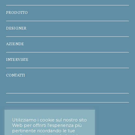
PRODOTTO
DESIGNER
AZIENDE
INTERVISTE
CONTATTI
Informativa Privacy
Utilizziamo i cookie sul nostro sito
Web per offrirti l'esperienza più
pertinente ricordando le tue