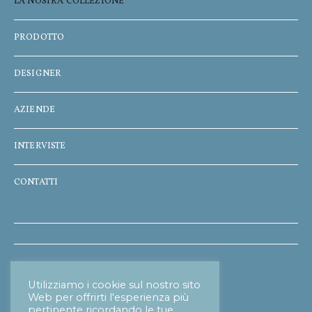
LA NOSTRA COLLEZIONE
PRODOTTO
DESIGNER
AZIENDE
INTERVISTE
CONTATTI
Informativa Privacy
Utilizziamo i cookie sul nostro sito
Web per offrirti l'esperienza più
pertinente ricordando le tue